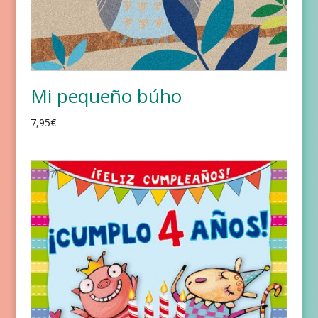
Mi pequeño búho
7,95
€