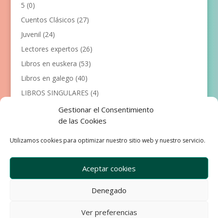
5
(0)
Cuentos Clásicos
(27)
Juvenil
(24)
Lectores expertos
(26)
Libros en euskera
(53)
Libros en galego
(40)
LIBROS SINGULARES
(4)
Llibres en català
(117)
Gestionar el Consentimiento
de las Cookies
Manualidades
(53)
Primeros lectores
(101)
Utilizamos cookies para optimizar nuestro sitio web y nuestro servicio.
Próximas Publicaciones
(12)
Aceptar cookies
Denegado
Empresa
Aviso Legal
Condiciones de Venta
Ver preferencias