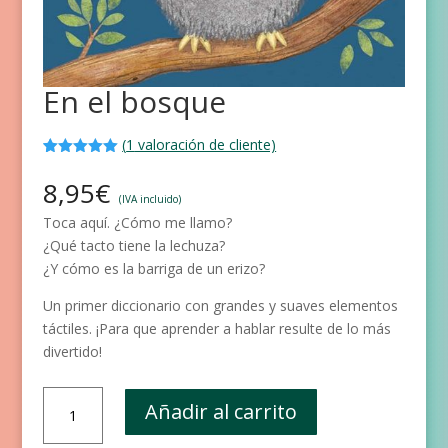
En el bosque
(
1
valoración de cliente)
Valorado
1
con
5.00
de
8,95
€
5 en base
(IVA incluido)
a
valoración
Toca aquí. ¿Cómo me llamo?
de un
cliente
¿Qué tacto tiene la lechuza?
¿Y cómo es la barriga de un erizo?
Un primer diccionario con grandes y suaves elementos
táctiles. ¡Para que aprender a hablar resulte de lo más
divertido!
En
Añadir al carrito
el
bosque