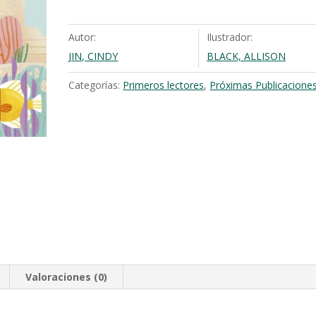
de
arena
Autor:
Ilustrador:
cantidad
JIN, CINDY
BLACK, ALLISON
Categorías:
Primeros lectores
,
Próximas Publicacione
Valoraciones (0)