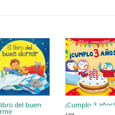
 libro del buen
¡Cumplo 3 años!
rmir
4,90
€