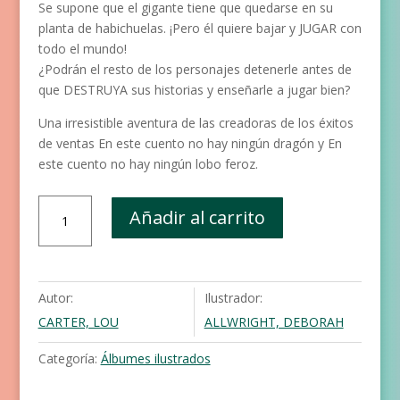
Se supone que el gigante tiene que quedarse en su
planta de habichuelas. ¡Pero él quiere bajar y JUGAR con
todo el mundo!
¿Podrán el resto de los personajes detenerle antes de
que DESTRUYA sus historias y enseñarle a jugar bien?
Una irresistible aventura de las creadoras de los éxitos
de ventas En este cuento no hay ningún dragón y En
este cuento no hay ningún lobo feroz.
En
Añadir al carrito
este
cuento
no
hay
Autor:
Ilustrador:
ningún
CARTER, LOU
ALLWRIGHT, DEBORAH
gigante
cantidad
Categoría:
Álbumes ilustrados