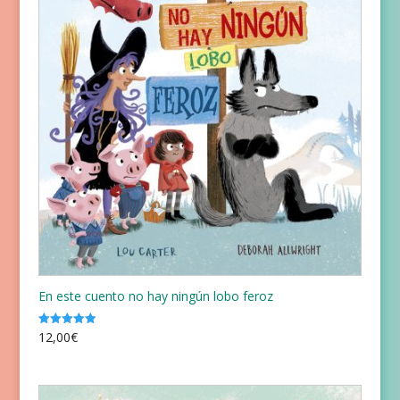
En este cuento no hay ningún lobo feroz
12,00
€
Valorado
con
5.00
de 5