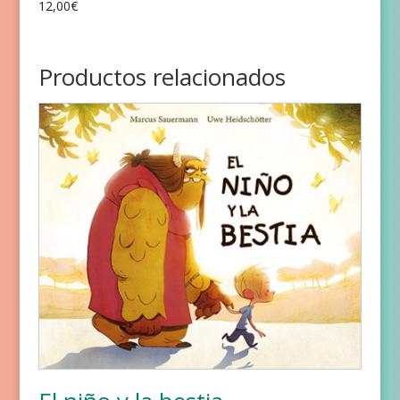
12,00
€
Valorado
con
5.00
de 5
Productos relacionados