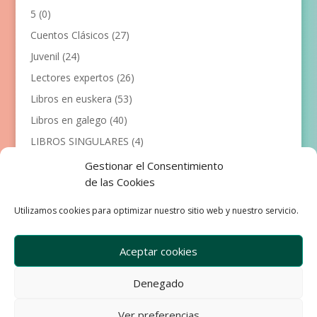
5
(0)
Cuentos Clásicos
(27)
Juvenil
(24)
Lectores expertos
(26)
Libros en euskera
(53)
Libros en galego
(40)
LIBROS SINGULARES
(4)
Llibres en català
(117)
Gestionar el Consentimiento
de las Cookies
Manualidades
(53)
Primeros lectores
(101)
Utilizamos cookies para optimizar nuestro sitio web y nuestro servicio.
Próximas Publicaciones
(12)
Aceptar cookies
Denegado
Empresa
Aviso Legal
Condiciones de Venta
Ver preferencias