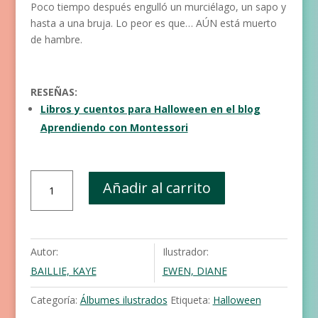
Poco tiempo después engulló un murciélago, un sapo y
hasta a una bruja. Lo peor es que… AÚN está muerto
de hambre.
RESEÑAS:
Libros y cuentos para Halloween en el blog
Aprendiendo con Montessori
Érase
Añadir al carrito
una
vez
un
joven
Autor:
Ilustrador:
zombi
BAILLIE, KAYE
EWEN, DIANE
que
se
Categoría:
Álbumes ilustrados
Etiqueta:
Halloween
tragó