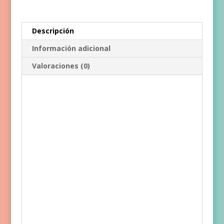
un
gusano
cantidad
Descripción
Información adicional
Valoraciones (0)