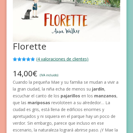
Florette
(
4
valoraciones de clientes)
Valorado
4
con
5.00
de
14,00
€
5 en base
(IVA incluido)
a
Cuando la pequeña Mae y su familia se mudan a vivir a
valoracione
s de
la gran ciudad, la niña echa de menos su
jardín
,
clientes
escuchar el canto de los
pajarillos
en los
manzanos
,
que las
mariposas
revoloteen a su alrededor… La
ciudad es gris, está llena de edificios enormes y
apretujados y ni siquiera en el parque hay un poco de
verdor. Sin embargo, parece que incluso en ese
escenario, la naturaleza logrará abrirse paso. ¡Y Mae la