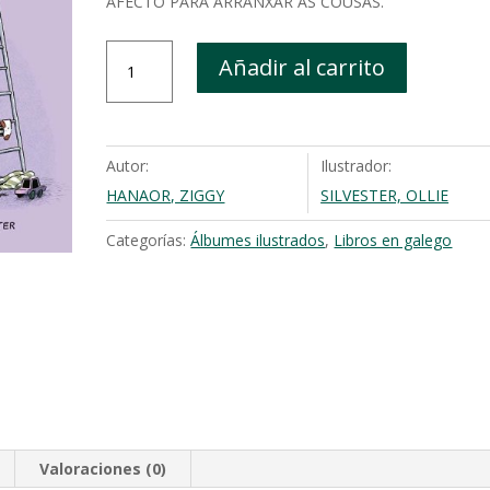
AFECTO PARA ARRANXAR AS COUSAS.
O
Añadir al carrito
bufiñón
de
Ramón
Rosmón
Autor:
Ilustrador:
precisa
HANAOR, ZIGGY
SILVESTER, OLLIE
un
bico
Categorías:
Álbumes ilustrados
,
Libros en galego
cantidad
Valoraciones (0)