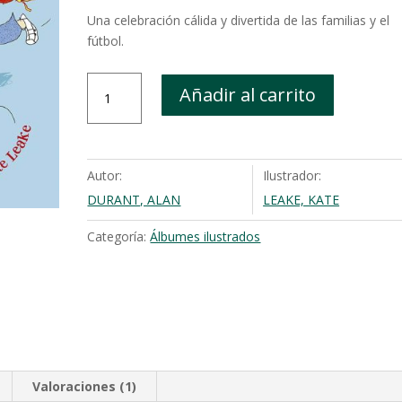
Una celebración cálida y divertida de las familias y el
fútbol.
¡La
Añadir al carrito
fiebre
del
fútbol!
cantidad
Autor:
Ilustrador:
DURANT, ALAN
LEAKE, KATE
Categoría:
Álbumes ilustrados
Valoraciones (1)