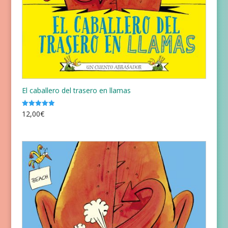
El caballero del trasero en llamas
12,00
€
Valorado
con
5.00
de 5