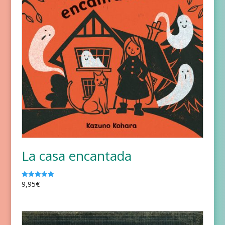
La casa encantada
9,95
€
Valorado
con
5.00
de 5