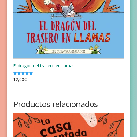
El dragón del trasero en llamas
12,00
€
Valorado
con
5.00
de 5
Productos relacionados