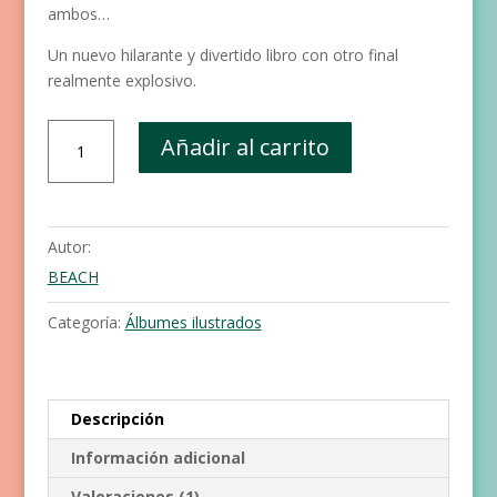
ambos…
Un nuevo hilarante y divertido libro con otro final
realmente explosivo.
La
Añadir al carrito
princesa
del
trasero
en
Autor:
llamas
BEACH
cantidad
Categoría:
Álbumes ilustrados
Descripción
Información adicional
Valoraciones (1)