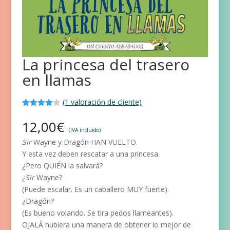
La princesa del trasero
en llamas
(
1
valoración de cliente)
Valorado
1
con
4.00
12,00
€
de 5 en
(IVA incluido)
base a
Sir
Wayne y Dragón HAN VUELTO.
valoración
de un
Y esta vez deben rescatar a una princesa.
cliente
¿Pero QUIÉN la salvará?
¿Sir
Wayne?
(Puede escalar. Es un caballero MUY fuerte).
¿Dragón?
(Es bueno volando. Se tira pedos llameantes).
OJALÁ hubiera una manera de obtener lo mejor de