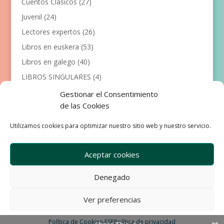
Cuentos Clásicos
(27)
Juvenil
(24)
Lectores expertos
(26)
Libros en euskera
(53)
Libros en galego
(40)
LIBROS SINGULARES
(4)
Llibres en català
(117)
Gestionar el Consentimiento
de las Cookies
Manualidades
(53)
Primeros lectores
(101)
Utilizamos cookies para optimizar nuestro sitio web y nuestro servicio.
Próximas Publicaciones
(12)
Aceptar cookies
Denegado
Empresa
Aviso Legal
Condiciones de Venta
Ver preferencias
Política de privacidad
Política de Cookies
Política de Cookies-ESP
Política de privacidad