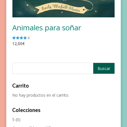
Animales para soñar
12,00
€
Valorado
con
4.00
de 5
Carrito
No hay productos en el carrito.
Colecciones
5
(0)