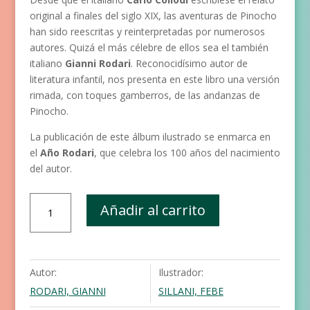
original a finales del siglo XIX, las aventuras de Pinocho
han sido reescritas y reinterpretadas por numerosos
autores. Quizá el más célebre de ellos sea el también
italiano
Gianni Rodari
. Reconocidísimo autor de
literatura infantil, nos presenta en este libro una versión
rimada, con toques gamberros, de las andanzas de
Pinocho.
La publicación de este álbum ilustrado se enmarca en
el
Año Rodari
, que celebra los 100 años del nacimiento
del autor.
Las
Añadir al carrito
aventuras
de
Pinocho
cantidad
Autor:
Ilustrador:
RODARI, GIANNI
SILLANI, FEBE