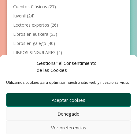
Cuentos Clásicos
(27)
Juvenil
(24)
Lectores expertos
(26)
Libros en euskera
(53)
Libros en galego
(40)
LIBROS SINGULARES
(4)
Llibres en català
(117)
Gestionar el Consentimiento
de las Cookies
Manualidades
(53)
Primeros lectores
(101)
Utilizamos cookies para optimizar nuestro sitio web y nuestro servicio.
Próximas Publicaciones
(12)
Aceptar cookies
Denegado
Empresa
Aviso Legal
Condiciones de Venta
Ver preferencias
Política de privacidad
Política de Cookies