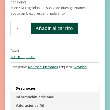
nadalencs.
«Senzilla i agradable història de dues germanes que
evoca amb èxit l’esperit nadalenc».
L'Auró
Añadir al carrito
i
la
Saule
i
Autor:
l'arbre
NICHOLS, LORI
de
Nadal
Categoría:
Álbumes ilustrados
Etiqueta:
Navidad
cantidad
Descripción
Información adicional
Valoraciones (0)