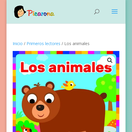
Inicio
/
Primeros lectores
/ Los animales