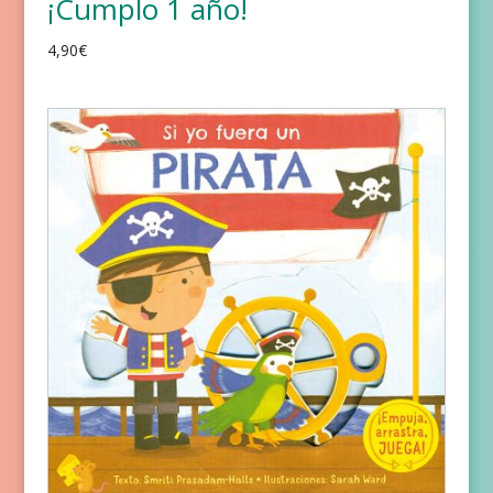
¡Cumplo 1 año!
4,90
€