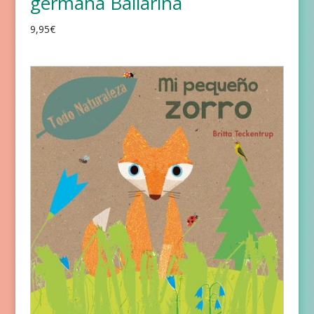
germana Ballarina
9,95
€