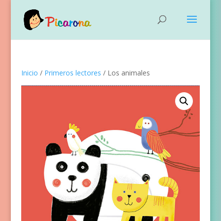
Inicio
/
Primeros lectores
/ Los animales