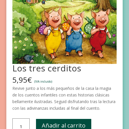
Los tres cerditos
5,95
€
(IVA incluido)
Revive junto a los más pequeños de la casa la magia
de los cuentos infantiles con estas historias clásicas
bellamente ilustradas. Seguid disfrutando tras la lectura
con las adivinanzas incluidas al final del cuento.
Los
Añadir al carrito
tres