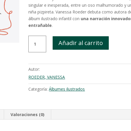
singular e inesperada, entre un oso malhumorado y u
niña pizpireta. Vanessa Roeder debuta como autora d
álbum ilustrado infantil con
una narración innovado
entrañable
.
Lucy
Añadir al carrito
y
el
hilo
cantidad
Autor:
ROEDER, VANESSA
Categoría:
Álbumes ilustrados
Valoraciones (0)