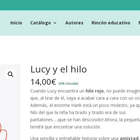
Inicio
Catálogo
Autores
Rincón educativo
Lucy y el hilo
14,00
€
(IVA incluido)
Cuando Lucy encuentra un
hilo rojo
, no puede imagi
que, al tirar de él, vaya a acabar cara a cara con un os
Además, el enorme Hank está un poco molesto, ya qu
hilo del que la niña ha tirado y tirado era de sus
pantalones… ¡que se han descosido! Ahora, la pequeñ
tendrá que encontrar una solución.
Una sencilla y entrañable historia sobre una
amistad
,