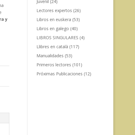
Juvenil
(24)
na
Lectores expertos
(26)
e
ra y
Libros en euskera
(53)
Libros en galego
(40)
LIBROS SINGULARES
(4)
Llibres en català
(117)
Manualidades
(53)
Primeros lectores
(101)
Próximas Publicaciones
(12)