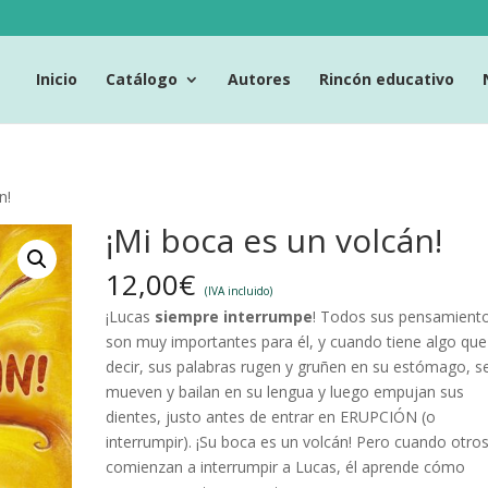
Inicio
Catálogo
Autores
Rincón educativo
n!
¡Mi boca es un volcán!
12,00
€
(IVA incluido)
¡Lucas
siempre interrumpe
! Todos sus pensamient
son muy importantes para él, y cuando tiene algo que
decir, sus palabras rugen y gruñen en su estómago, s
mueven y bailan en su lengua y luego empujan sus
dientes, justo antes de entrar en ERUPCIÓN (o
interrumpir). ¡Su boca es un volcán! Pero cuando otro
comienzan a interrumpir a Lucas, él aprende cómo