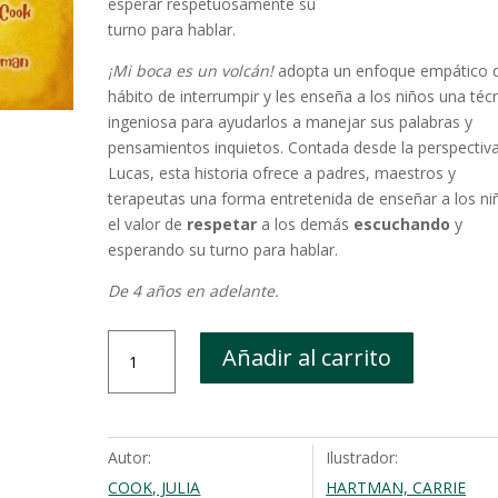
esperar respetuosamente su
turno para hablar.
¡Mi boca es un volcán!
adopta un enfoque empático 
hábito de interrumpir y les enseña a los niños una téc
ingeniosa para ayudarlos a manejar sus palabras y
pensamientos inquietos. Contada desde la perspectiv
Lucas, esta historia ofrece a padres, maestros y
terapeutas una forma entretenida de enseñar a los ni
el valor de
respetar
a los demás
escuchando
y
esperando su turno para hablar.
De 4 años en adelante.
¡Mi
Añadir al carrito
boca
es
un
volcán!
Autor:
Ilustrador:
cantidad
COOK, JULIA
HARTMAN, CARRIE