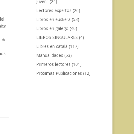
Juvenil
(24)
Lectores expertos
(26)
del
Libros en euskera
(53)
nica
Libros en galego
(40)
LIBROS SINGULARES
(4)
a de
Llibres en català
(117)
ños
Manualidades
(53)
Primeros lectores
(101)
Próximas Publicaciones
(12)