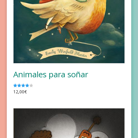
Animales para soñar
12,00
€
Valorado
con
4.00
de 5