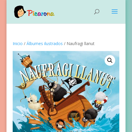
Inicio
/
Álbumes ilustrados
/ Naufragi llanut