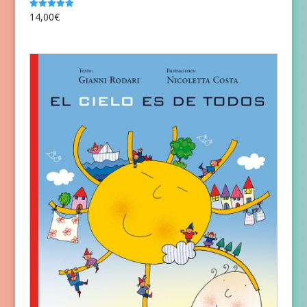
14,00
€
Valorado
con
5.00
de 5