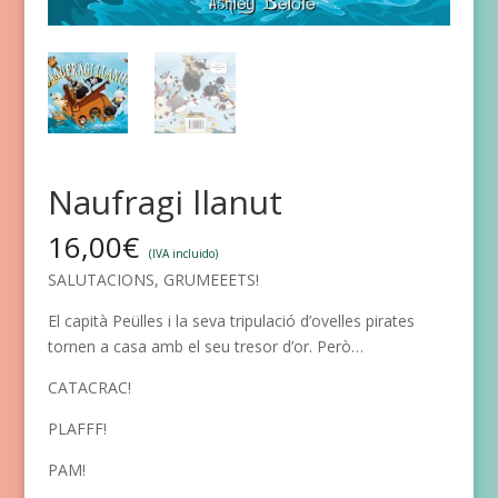
Naufragi llanut
16,00
€
(IVA incluido)
SALUTACIONS, GRUMEEETS!
El capità Peülles i la seva tripulació d’ovelles pirates
tornen a casa amb el seu tresor d’or. Però…
CATACRAC!
PLAFFF!
PAM!