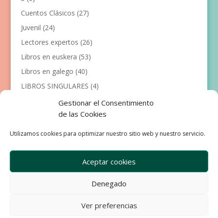
Cuentos Clásicos
(27)
Juvenil
(24)
Lectores expertos
(26)
Libros en euskera
(53)
Libros en galego
(40)
LIBROS SINGULARES
(4)
Llibres en català
(117)
Gestionar el Consentimiento
de las Cookies
Manualidades
(53)
Primeros lectores
(101)
Utilizamos cookies para optimizar nuestro sitio web y nuestro servicio.
Próximas Publicaciones
(12)
Aceptar cookies
Denegado
Empresa
Aviso Legal
Condiciones de Venta
Ver preferencias
Política de privacidad
Política de Cookies