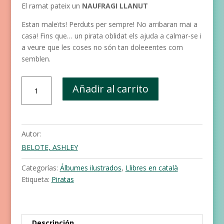
El ramat pateix un
NAUFRAGI LLANUT
Estan maleïts! Perduts per sempre! No arribaran mai a
casa! Fins que… un pirata oblidat els ajuda a calmar-se i
a veure que les coses no són tan doleeentes com
semblen.
Naufragi
Añadir al carrito
llanut
cantidad
Autor:
BELOTE, ASHLEY
Categorías:
Álbumes ilustrados
,
Llibres en català
Etiqueta:
Piratas
Descripción