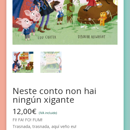
Neste conto non hai
ningún xigante
12,00
€
(IVA incluido)
FI! FA! FO! FUM!
Trasnada, trasnada, aquí veño eu!