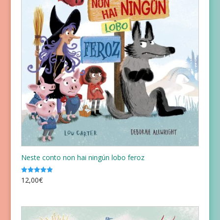
Neste conto non hai ningún lobo feroz
12,00
€
Valorado
con
5.00
de 5