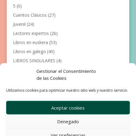
5
(0)
Cuentos Clásicos
(27)
Juvenil
(24)
Lectores expertos
(26)
Libros en euskera
(53)
Libros en galego
(40)
LIBROS SINGULARES
(4)
Llibres en català
(117)
Gestionar el Consentimiento
de las Cookies
Manualidades
(53)
Primeros lectores
(101)
Utilizamos cookies para optimizar nuestro sitio web y nuestro servicio.
Próximas Publicaciones
(12)
Aceptar cookies
Denegado
Empresa
Aviso Legal
Condiciones de Venta
Ver preferencias