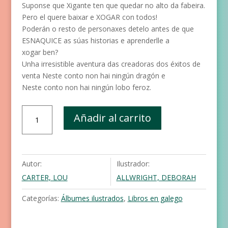
Suponse que Xigante ten que quedar no alto da fabeira.
Pero el quere baixar e XOGAR con todos!
Poderán o resto de personaxes detelo antes de que
ESNAQUICE as súas historias e aprenderlle a
xogar ben?
Unha irresistible aventura das creadoras dos éxitos de
venta Neste conto non hai ningún dragón e
Neste conto non hai ningún lobo feroz.
Neste
Añadir al carrito
conto
non
hai
ningún
Autor:
Ilustrador:
xigante
CARTER, LOU
ALLWRIGHT, DEBORAH
cantidad
Categorías:
Álbumes ilustrados
,
Libros en galego