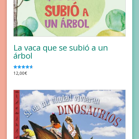
La vaca que se subió a un
árbol
12,00
€
Valorado
con
4.67
de 5