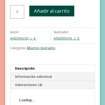
¡No
Añadir al carrito
quiero
el
cabello
rizado!
Autor:
Ilustrador:
cantidad
ANDERSON, L. E.
ANDERSON, L. E.
Categoría:
Álbumes ilustrados
Descripción
Información adicional
Valoraciones (4)