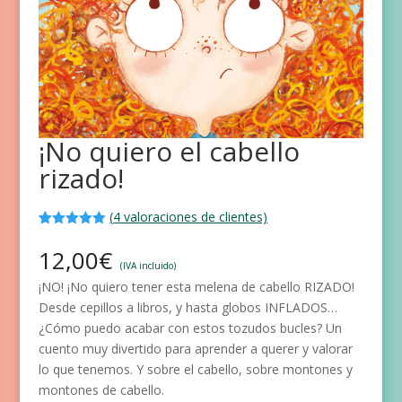
¡No quiero el cabello
rizado!
(
4
valoraciones de clientes)
Valorado
4
con
5.00
de
12,00
€
5 en base
(IVA incluido)
a
¡NO! ¡No quiero tener esta melena de cabello RIZADO!
valoracione
s de
Desde cepillos a libros, y hasta globos INFLADOS…
clientes
¿Cómo puedo acabar con estos tozudos bucles? Un
cuento muy divertido para aprender a querer y valorar
lo que tenemos. Y sobre el cabello, sobre montones y
montones de cabello.