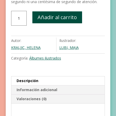
segundo ni una centésima de segundo de atención.
¡No
Añadir al carrito
tengo
tiempo!
cantidad
Autor:
Ilustrador:
KRALJIC, HELENA
LUBI, MAJA
Categoría:
Álbumes ilustrados
Descripción
Información adicional
Valoraciones (0)