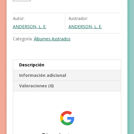
tenir
el
cabell
Autor:
Ilustrador:
arrissat!
ANDERSON, L. E.
ANDERSON, L. E.
cantidad
Categoría:
Álbumes ilustrados
Descripción
Información adicional
Valoraciones (0)