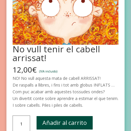
No vull tenir el cabell
arrissat!
12,00
€
(IVA incluido)
NO! No vull aquesta mata de cabell ARRISSAT!
De raspalls a llibres, i fins i tot amb globus INFLATS …
Com puc acabar amb aquestes tossudes ondes?
Un divertit conte sobre aprendre a estimar el que tenim.
I sobre cabells. Piles i piles de cabells.
No
Añadir al carrito
vull