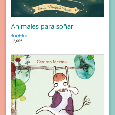
Animales para soñar
12,00
€
Valorado
con
4.00
de 5