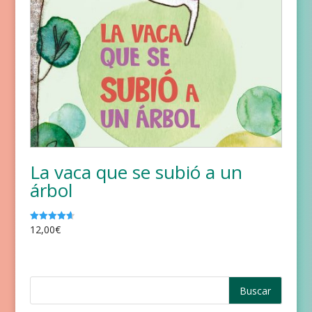
La vaca que se subió a un
árbol
12,00
€
Valorado
con
4.67
de 5