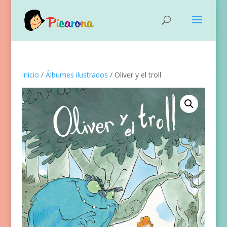
Inicio
/
Álbumes ilustrados
/ Oliver y el troll