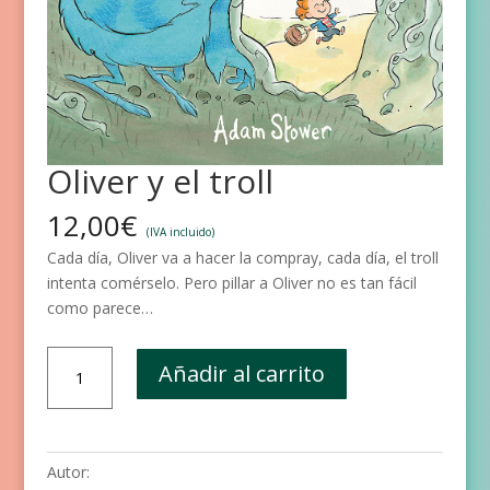
Oliver y el troll
12,00
€
(IVA incluido)
Cada día, Oliver va a hacer la compray, cada día, el troll
intenta comérselo. Pero pillar a Oliver no es tan fácil
como parece…
Oliver
Añadir al carrito
y
el
troll
cantidad
Autor: