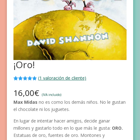
¡Oro!
(
1
valoración de cliente)
Valorado
1
con
5.00
de
16,00
€
5 en base
(IVA incluido)
a
valoración
Max Midas
no es como los demás niños. No le gustan
de un
cliente
el chocolate ni los juguetes.
En lugar de intentar hacer amigos, decide ganar
millones y gastarlo todo en lo que más le gusta:
ORO.
Estatuas de oro, fuentes de oro. Montones y