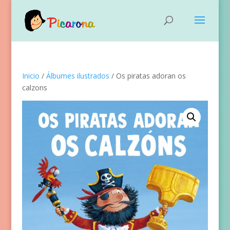
Inicio
/
Álbumes ilustrados
/ Os piratas adoran os
calzons