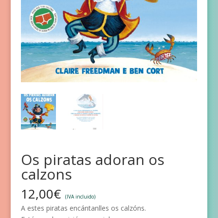
Os piratas adoran os
calzons
12,00
€
(IVA incluido)
A estes piratas encántanlles os calzóns.