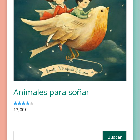
Animales para soñar
12,00
€
Valorado
con
4.00
de 5