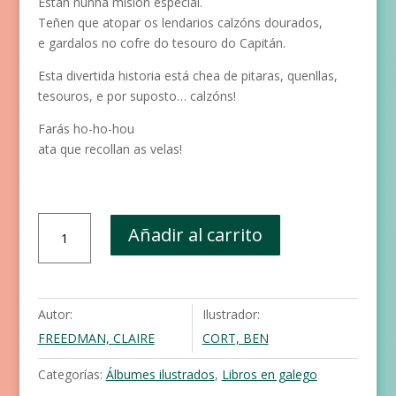
Están nunha misión especial.
Teñen que atopar os lendarios calzóns dourados,
e gardalos no cofre do tesouro do Capitán.
Esta divertida historia está chea de pitaras, quenllas,
tesouros, e por suposto… calzóns!
Farás ho-ho-hou
ata que recollan as velas!
Os
Añadir al carrito
piratas
adoran
os
calzons
Autor:
Ilustrador:
cantidad
FREEDMAN, CLAIRE
CORT, BEN
Categorías:
Álbumes ilustrados
,
Libros en galego