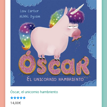
Óscar, el unicornio hambriento
14,00
€
Valorado
con