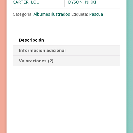
CARTER, LOU
DYSON, NIKKI
la
Pascua
Categoría:
Álbumes ilustrados
Etiqueta:
Pascua
cantidad
Descripción
Información adicional
Valoraciones (2)