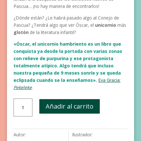
Pascua… ¡no hay manera de encontrarlos!
¿Dónde están? ¿Le habrá pasado algo al Conejo de
Pascua? ¿Tendrá algo que ver Óscar, el
unicornio
más
glotón
de la literatura infantil?
«Óscar, el unicornio hambriento es un libro que
conquista ya desde la portada con varias zonas
con relieve de purpurina y ese protagonista
totalmente atípico. Algo tendrá que incluso
nuestra pequeña de 9 meses sonríe y se queda
eclipsada cuando se la enseñamos».
Eva Gracia:
Pekeleke
.
Óscar,
Añadir al carrito
el
unicornio
hambriento,
se
Autor:
Ilustrador:
come