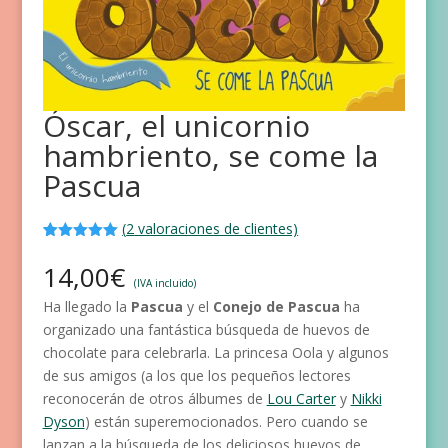
Óscar, el unicornio
hambriento, se come la
Pascua
(
2
valoraciones de clientes)
Valorado
2
con
5.00
de
14,00
€
5 en base
(IVA incluido)
a
Ha llegado la
Pascua
y el
Conejo de Pascua
ha
valoracione
s de
organizado una fantástica búsqueda de huevos de
clientes
chocolate para celebrarla. La princesa Oola y algunos
de sus amigos (a los que los pequeños lectores
reconocerán de otros álbumes de
Lou Carter
y
Nikki
Dyson
) están superemocionados. Pero cuando se
lanzan a la búsqueda de los deliciosos huevos de