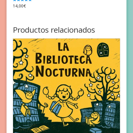
14,00
€
Valorado
con
5.00
de 5
Productos relacionados