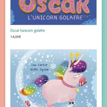
Òscar l’unicorn golafre
14,00
€