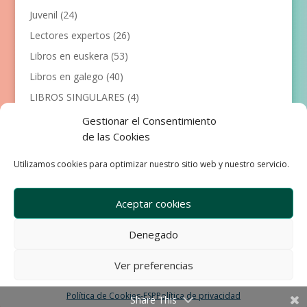
Juvenil
(24)
Lectores expertos
(26)
Libros en euskera
(53)
Libros en galego
(40)
LIBROS SINGULARES
(4)
Llibres en català
(117)
Gestionar el Consentimiento
de las Cookies
Manualidades
(53)
Primeros lectores
(101)
Utilizamos cookies para optimizar nuestro sitio web y nuestro servicio.
Próximas Publicaciones
(12)
Aceptar cookies
Denegado
Empresa
Aviso Legal
Condiciones de Venta
Ver preferencias
Política de privacidad
Política de Cookies
Política de Cookies-ESP
Política de privacidad
Share This
Development & Design by Ixole