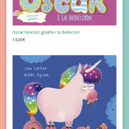
Oscar l’unicorn golafre i la Bebècorn
14,00
€