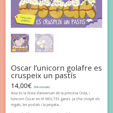
Oscar l’unicorn golafre es
cruspeix un pastís
14,00
€
(IVA incluido)
Avui és la festa d’aniversari de la princesa Oola, i
l’unicorn Òscar en té MOLTES ganes. Ja s’ha cruspit els
regals, les postals i la pinyata…