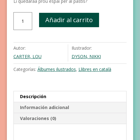
Li quedaràà prou espai per al pastís?
Oscar
Añadir al carrito
l'unicorn
golafre
es
cruspeix
Autor:
Ilustrador:
un
CARTER, LOU
DYSON, NIKKI
pastís
cantidad
Categorías:
Álbumes ilustrados
,
Llibres en català
Descripción
Información adicional
Valoraciones (0)