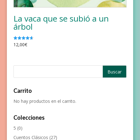
La vaca que se subió a un
árbol
12,00
€
Valorado
con
4.67
de 5
Carrito
No hay productos en el carrito.
Colecciones
5
(0)
Cuentos Clásicos
(27)