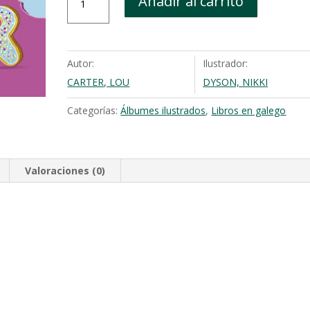
Añadir al carrito
o
unicorno
famento
e
Autor:
Ilustrador:
o
CARTER, LOU
DYSON, NIKKI
bebecornio
cantidad
Categorías:
Álbumes ilustrados
,
Libros en galego
Valoraciones (0)