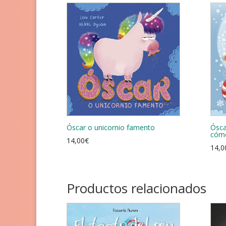
Óscar o unicornio famento
Ósca
cóme
14,00
€
14,0
Productos relacionados