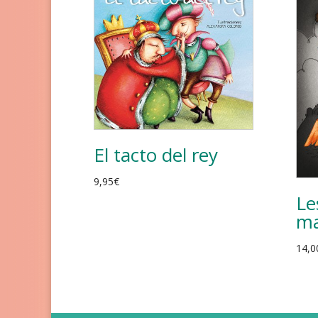
El tacto del rey
9,95
€
Le
ma
14,0