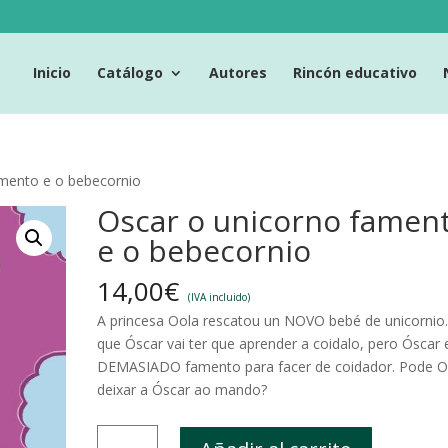
Inicio
Catálogo
Autores
Rincón educativo
amento e o bebecornio
Oscar o unicorno famen
e o bebecornio
14,00
€
(IVA incluido)
A princesa Oola rescatou un NOVO bebé de unicornio.
que Óscar vai ter que aprender a coidalo, pero Óscar 
DEMASIADO famento para facer de coidador. Pode O
deixar a Óscar ao mando?
Oscar