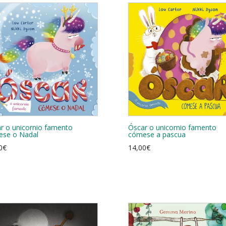
r o unicornio famento
Óscar o unicornio famento
se o Nadal
cómese a pascua
0
€
14,00
€