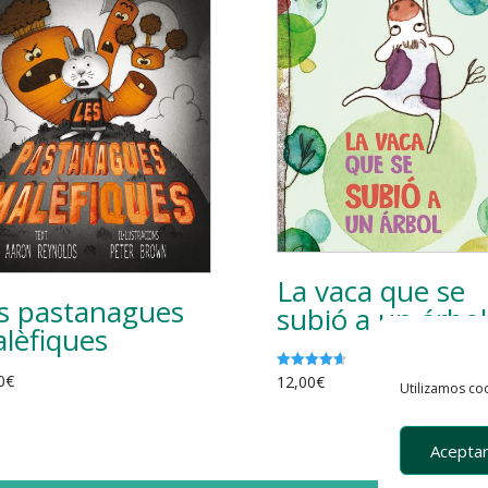
La vaca que se
s pastanagues
subió a un árbol
lèfiques
0
€
12,00
€
Valorado
Utilizamos coo
con
4.67
de 5
Aceptar