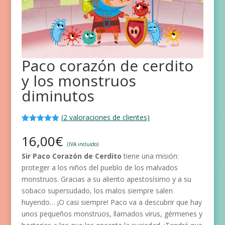
Paco corazón de cerdito
y los monstruos
diminutos
(
2
valoraciones de clientes)
Valorado
2
con
5.00
de
16,00
€
5 en base
(IVA incluido)
a
Sir Paco Corazón de Cerdito
tiene una misión:
valoracione
s de
proteger a los niños del pueblo de los malvados
clientes
monstruos. Gracias a su aliento apestosísimo y a su
sobaco supersudado, los malos siempre salen
huyendo… ¡O casi siempre! Paco va a descubrir que hay
unos pequeños monstruos, llamados virus, gérmenes y