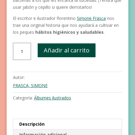
bacterias a los que les encanta la suciedad. ¡Tendrá que
usar jabón y cepillo si quiere derrotarlos!
El escritor e ilustrador florentino
Simone Frasca
nos
trae una original historia que nos ayudará a cultivar en
los peques
hábitos higiénicos y saludables
.
Paco
Añadir al carrito
corazón
de
cerdito
y
Autor:
los
FRASCA, SIMONE
monstruos
diminutos
Categoría:
Álbumes ilustrados
cantidad
Descripción
Información adicional