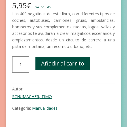
5,95
€
(IVA incluido)
Las 400 pegatinas de este libro, con diferentes tipos de
coches, autobuses, camiones, grúas, ambulancias,
bomberos y sus complementos: ruedas, logos, vallas y
accesorios te ayudarán a crear magníficos escenarios y
emplazamientos, desde un circuito de carrera a una
pista de montaña, un recorrido urbano, etc.
Pegatinas
Añadir al carrito
-
Mi
libro
de
Autor:
coches
SCHUMACHER, TIMO
cantidad
Categoría:
Manualidades