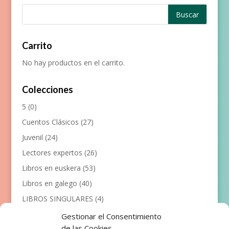
Carrito
No hay productos en el carrito.
Colecciones
5
(0)
Cuentos Clásicos
(27)
Juvenil
(24)
Lectores expertos
(26)
Libros en euskera
(53)
Libros en galego
(40)
LIBROS SINGULARES
(4)
Llibres en català
(117)
Gestionar el Consentimiento
de las Cookies