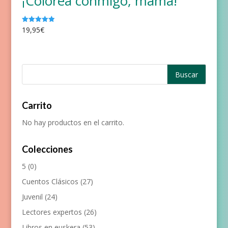
¡Colorea conmigo, mamá!
19,95
€
Valorado
con
5.00
de 5
Carrito
No hay productos en el carrito.
Colecciones
5
(0)
Cuentos Clásicos
(27)
Juvenil
(24)
Lectores expertos
(26)
Libros en euskera
(53)