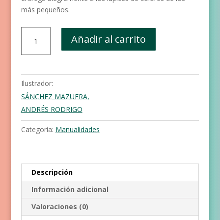
más pequeños.
Pinta
Añadir al carrito
y
colorea
a
Picarona
Ilustrador:
y
SÁNCHEZ MAZUERA,
a
ANDRÉS RODRIGO
sus
amigos
Categoría:
Manualidades
los
animales
cantidad
Descripción
Información adicional
Valoraciones (0)