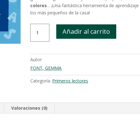
colores
… ¡Una fantástica herramienta de aprendizaje
los más pequeños de la casa!
¿Quién
Añadir al carrito
es
quién?
cantidad
Autor:
FONT, GEMMA
Categoría:
Primeros lectores
Valoraciones (0)