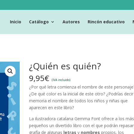
Inicio
Catálogo
Autores
Rincón educativo
¿Quién es quién?
9,95
€
(IVA incluido)
¿Por qué letra comienza el nombre de este personaje
¿De qué color es la inicial de este otro? ¿Podrías decir
memoria el nombre de todos los niños y niñas que
aparecen en este libro?
La ilustradora catalana Gemma Font ofrece a los má
pequeños un divertido libro con el que podrán repasar
grafía de algunas
letras
y
nombres
propios, los