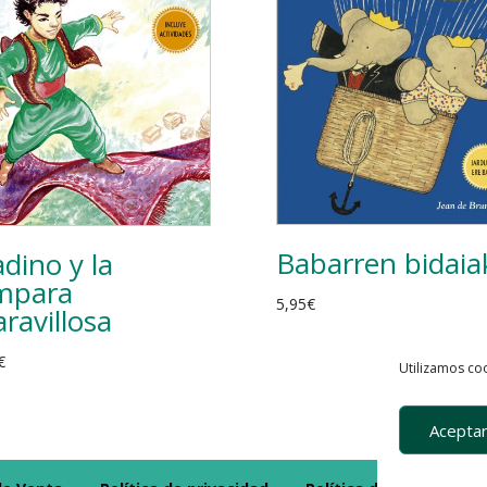
Babarren bidaia
adino y la
mpara
5,95
€
ravillosa
€
Utilizamos coo
Aceptar