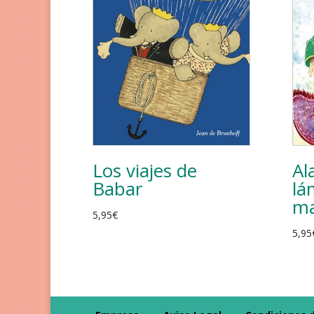
Los viajes de
Al
Babar
lá
ma
5,95
€
5,95