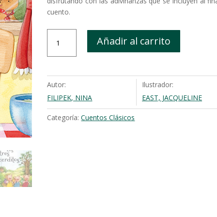
disfrutando con las adivinanzas que se incluyen al fina
cuento.
Ricitos
Añadir al carrito
de
oro
y
los
Autor:
Ilustrador:
tres
FILIPEK, NINA
EAST, JACQUELINE
osos
cantidad
Categoría:
Cuentos Clásicos