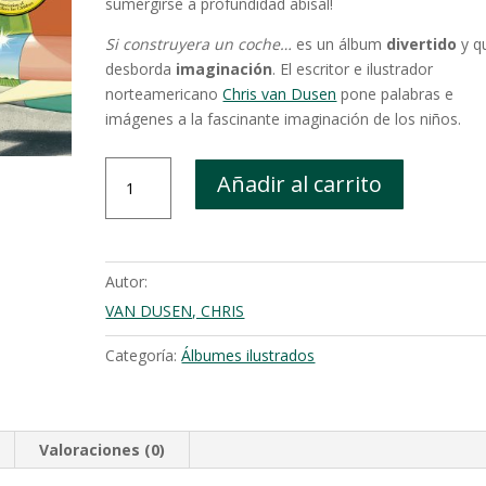
sumergirse a profundidad abisal!
Si construyera un coche…
es un álbum
divertido
y q
desborda
imaginación
. El escritor e ilustrador
norteamericano
Chris van Dusen
pone palabras e
imágenes a la fascinante imaginación de los niños.
Si
Añadir al carrito
construyera
un
coche...
cantidad
Autor:
VAN DUSEN, CHRIS
Categoría:
Álbumes ilustrados
Valoraciones (0)