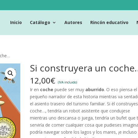
Inicio
Catálogo
Autores
Rincón educativo
oche…
Si construyera un coche
12,00
€
(IVA incluido)
Ir en
coche
puede ser muy
aburrido
. O eso piensa el
pequeño narrador de esta historia mientras va senta
el asiento trasero del turismo familiar. Si él construye
coche…, tendría un robot asistente que condujese
mientras uno descansa o juega, tendría un bufet que 
serviría de comer cualquier cosa que pudieses imagina
podría navegar sobre los lagos y los mares, ¡e incluso