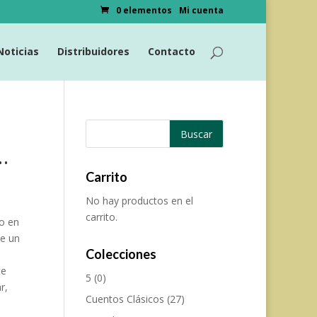
0 elementos
Mi cuenta
Noticias
Distribuidores
Contacto
…
Carrito
No hay productos en el
carrito.
do en
se un
Colecciones
te
5
(0)
r,
Cuentos Clásicos
(27)