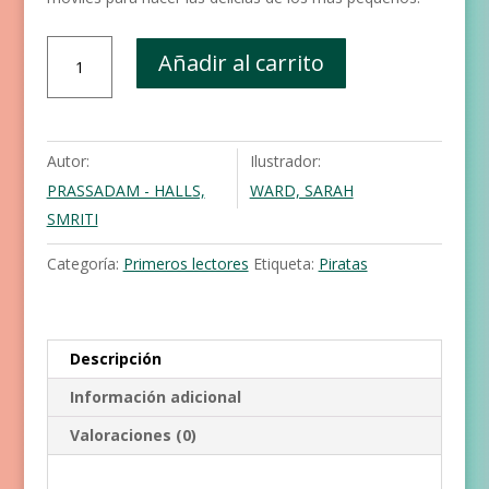
Si
Añadir al carrito
yo
fuera
un
pirata
Autor:
Ilustrador:
cantidad
PRASSADAM - HALLS,
WARD, SARAH
SMRITI
Categoría:
Primeros lectores
Etiqueta:
Piratas
Descripción
Información adicional
Valoraciones (0)