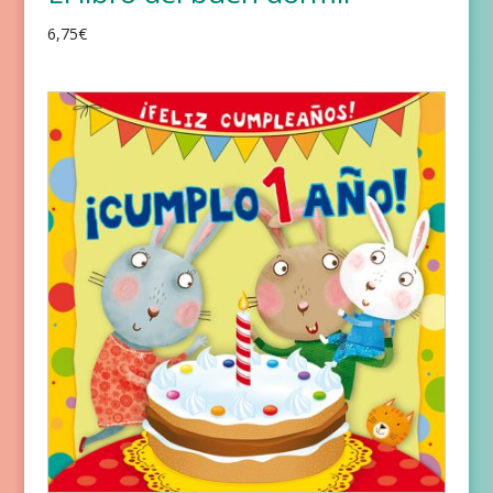
6,75
€