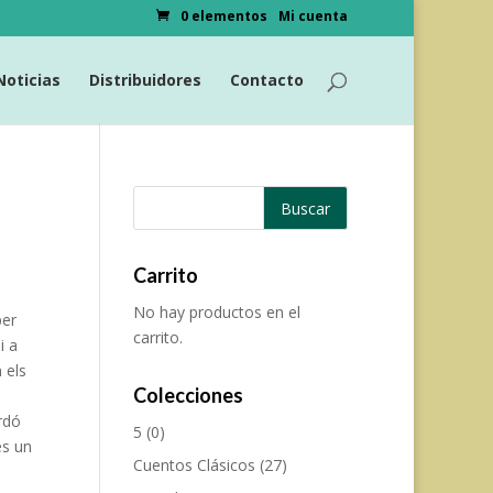
0 elementos
Mi cuenta
Noticias
Distribuidores
Contacto
Carrito
No hay productos en el
per
carrito.
i a
 els
Colecciones
erdó
5
(0)
és un
Cuentos Clásicos
(27)