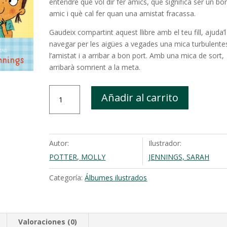
entendre què vol dir fer amics, què significa ser un bo
amic i què cal fer quan una amistat fracassa.
Gaudeix compartint aquest llibre amb el teu fill, ajuda’l
navegar per les aigües a vegades una mica turbulente
l’amistat i a arribar a bon port. Amb una mica de sort,
arribarà somrient a la meta.
Vols
Añadir al carrito
ser
amic
meu?
cantidad
Autor:
Ilustrador:
POTTER, MOLLY
JENNINGS, SARAH
Categoría:
Álbumes ilustrados
Valoraciones (0)