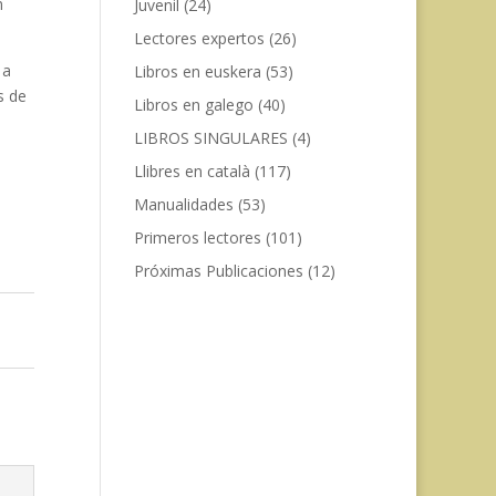
n
Juvenil
(24)
Lectores expertos
(26)
 a
Libros en euskera
(53)
s de
Libros en galego
(40)
LIBROS SINGULARES
(4)
Llibres en català
(117)
Manualidades
(53)
Primeros lectores
(101)
Próximas Publicaciones
(12)