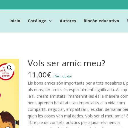
Inicio
Catálogo
Autores
Rincón educativo
Vols ser amic meu?
11,00
€
(IVA incluido)
Els bons amics són importants per a tots nosaltres i, 
als nens, fer amics és especialment significatiu. Al cap 
la fi, creant amistats i mantenint-les és la manera com
nens aprenen habilitats tan importants a la vida com
compartit, negociar, empatitzar i, és clar, demanar p
quan les coses van mal dades. Vols ser el meu amic? 
llibre ple de consells pràctics per ajudar els nens a