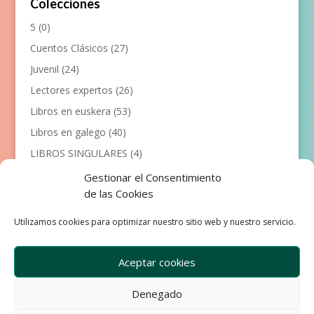
Colecciones
5
(0)
Cuentos Clásicos
(27)
Juvenil
(24)
Lectores expertos
(26)
Libros en euskera
(53)
Libros en galego
(40)
LIBROS SINGULARES
(4)
Llibres en català
(117)
Gestionar el Consentimiento
de las Cookies
Manualidades
(53)
Primeros lectores
(101)
Utilizamos cookies para optimizar nuestro sitio web y nuestro servicio.
Próximas Publicaciones
(12)
Aceptar cookies
Denegado
Empresa
Aviso Legal