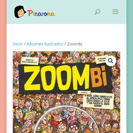
Inicio
/
Álbumes ilustrados
/ Zoombi