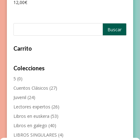
12,00
€
Valorado
con
4.00
de 5
Carrito
Colecciones
5
(0)
Cuentos Clásicos
(27)
Juvenil
(24)
Lectores expertos
(26)
Libros en euskera
(53)
Libros en galego
(40)
LIBROS SINGULARES
(4)