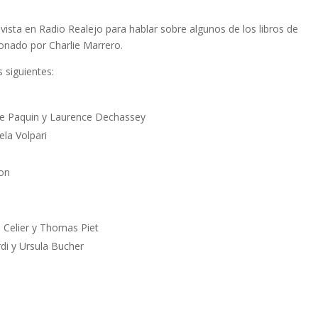
ista en Radio Realejo para hablar sobre algunos de los libros de
ionado por Charlie Marrero.
 siguientes:
ne Paquin y Laurence Dechassey
la Volpari
on
 Celier y Thomas Piet
di y Ursula Bucher