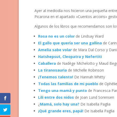
Ayer al mediodía nos hicieron una pequeña entrev
Picarona en el apartado «Cuentos arcoiris» gest
Algunos de los libros que recomendamos son los
Rosa no es un color
de Lindsay Ward
El gallo que quería ser una gallina
de Cari
Amelia sabe volar
de Mara Dal Corso y Danie
Hatshepsut, Cleopatra y Nefertiti
Caballera
de Nadège Michelotto y Maud Beg
La tiranosauria
de Michelle Robinson
¡Tenemos talento!
De Hannah Whitty
Todas las familias de mi pueblo
de Ophélie
Tengo una mamá y punto
de Francesca Par
Lili entre dos nidos
de Joan Lund Sorensen
¿
Mamá, solo hay una?
De Isabella Paglia
¡Qué grande eres, papá!
De Isabella Paglia