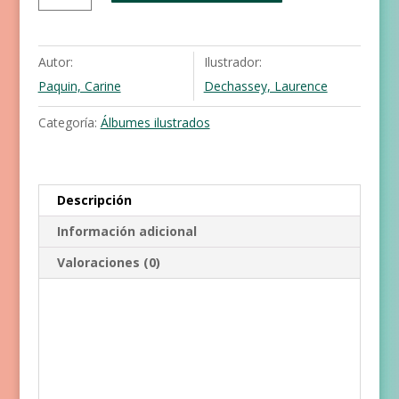
que
quería
ser
Autor:
Ilustrador:
una
Paquin, Carine
Dechassey, Laurence
gallina
cantidad
Categoría:
Álbumes ilustrados
Descripción
Información adicional
Valoraciones (0)