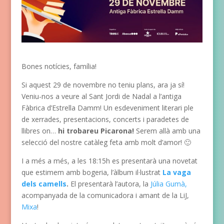
Bones notícies, família!
Si aquest 29 de novembre no teniu plans, ara ja sí!
Veniu-nos a veure al Sant Jordi de Nadal a l’antiga
Fàbrica d’Estrella Damm! Un esdeveniment literari ple
de xerrades, presentacions, concerts i paradetes de
llibres on…
hi trobareu Picarona!
Serem allà amb una
selecció del nostre catàleg feta amb molt d’amor! 🙂
I a més a més, a les 18:15h es presentarà una novetat
que estimem amb bogeria, l’àlbum il·lustrat
La vaga
dels camells
.
El presentarà l’autora, la
Júlia Gumà,
acompanyada de la comunicadora i amant de la LiJ,
Mixa
!