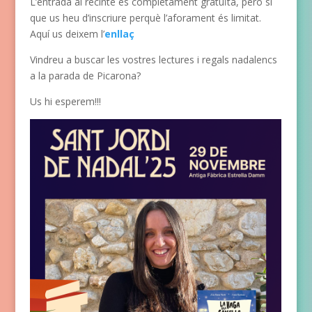
L’entrada al recinte és completament gratuïta, però sí
que us heu d’inscriure perquè l’aforament és limitat.
Aquí us deixem l’
enllaç
Vindreu a buscar les vostres lectures i regals nadalencs
a la parada de Picarona?
Us hi esperem!!!