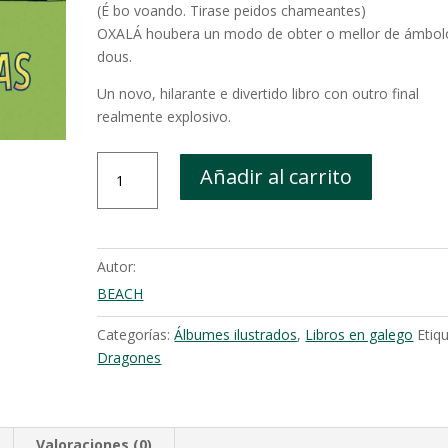
(É bo voando. Tirase peidos chameantes)
OXALÁ houbera un modo de obter o mellor de ámbol
dous.
Un novo, hilarante e divertido libro con outro final
realmente explosivo.
A
Añadir al carrito
princesa
co
traseiro
en
Autor:
chamas
BEACH
cantidad
Categorías:
Álbumes ilustrados
,
Libros en galego
Etiq
Dragones
Valoraciones (0)