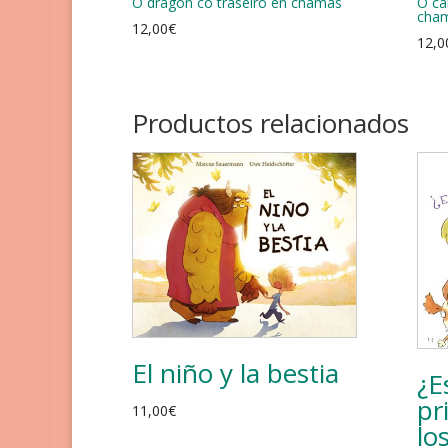
O dragón co traseiro en chamas
O ca
cha
12,00
€
12,0
Productos relacionados
El niño y la bestia
¿E
pr
11,00
€
lo