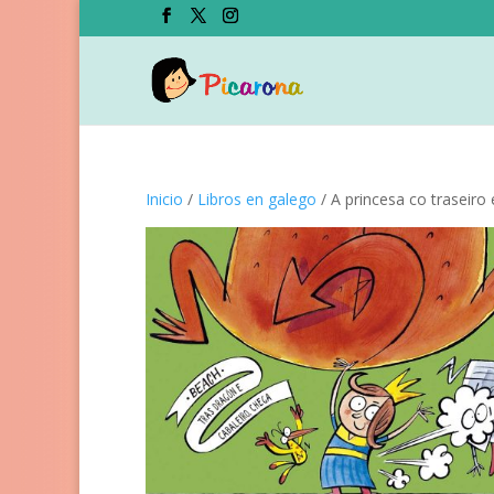
Inicio
/
Libros en galego
/ A princesa co traseir