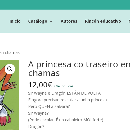
Inicio
Catálogo
Autores
Rincón educativo
o en chamas
A princesa co traseiro e
chamas
12,00
€
(IVA incluido)
Sir Wayne e Dragón ESTÁN DE VOLTA.
E agora precisan rescatar a unha princesa.
Pero QUEN a salvará?
Sir Wayne?
(Pode escalar. É un cabaleiro MOI forte)
Dragón?