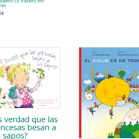
baleiro co traseiro em
mas
0
€
s verdad que las
incesas besan a
s sapos?