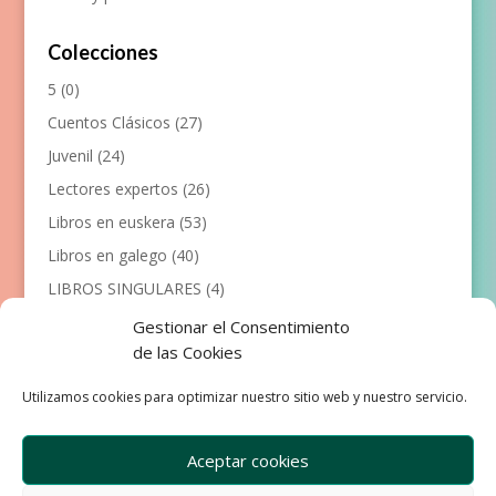
Colecciones
5
(0)
Cuentos Clásicos
(27)
Juvenil
(24)
Lectores expertos
(26)
Libros en euskera
(53)
Libros en galego
(40)
LIBROS SINGULARES
(4)
Llibres en català
(117)
Gestionar el Consentimiento
de las Cookies
Manualidades
(53)
Primeros lectores
(101)
Utilizamos cookies para optimizar nuestro sitio web y nuestro servicio.
Próximas Publicaciones
(12)
Aceptar cookies