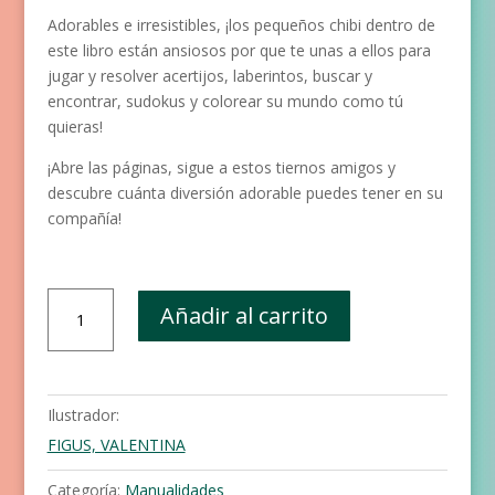
Adorables e irresistibles, ¡los pequeños chibi dentro de
este libro están ansiosos por que te unas a ellos para
jugar y resolver acertijos, laberintos, buscar y
encontrar, sudokus y colorear su mundo como tú
quieras!
¡Abre las páginas, sigue a estos tiernos amigos y
descubre cuánta diversión adorable puedes tener en su
compañía!
Chibi
Añadir al carrito
-
El
cuaderno
de
Ilustrador:
actividades
FIGUS, VALENTINA
más
bonito
Categoría:
Manualidades