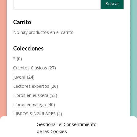
Carrito
No hay productos en el carrito.
Colecciones
5
(0)
Cuentos Clásicos
(27)
Juvenil
(24)
Lectores expertos
(26)
Libros en euskera
(53)
Libros en galego
(40)
LIBROS SINGULARES
(4)
Llibres en català
(117)
Gestionar el Consentimiento
de las Cookies
Manualidades
(53)