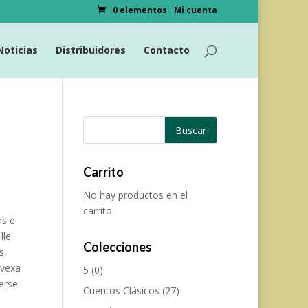
0 elementos
Mi cuenta
Noticias
Distribuidores
Contacto
Carrito
No hay productos en el
carrito.
ns e
lle
Colecciones
s,
 vexa
5
(0)
erse
Cuentos Clásicos
(27)