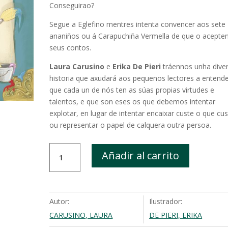
Conseguirao?
Segue a Eglefino mentres intenta convencer aos sete
ananiños ou á Carapuchiña Vermella de que o acepte
seus contos.
Laura Carusino
e
Erika De Pieri
tráennos unha diver
historia que axudará aos pequenos lectores a entend
que cada un de nós ten as súas propias virtudes e
talentos, e que son eses os que debemos intentar
explotar, en lugar de intentar encaixar custe o que cu
ou representar o papel de calquera outra persoa.
Eglefino
Añadir al carrito
chachachá
(galego)
cantidad
Autor:
Ilustrador:
CARUSINO, LAURA
DE PIERI, ERIKA