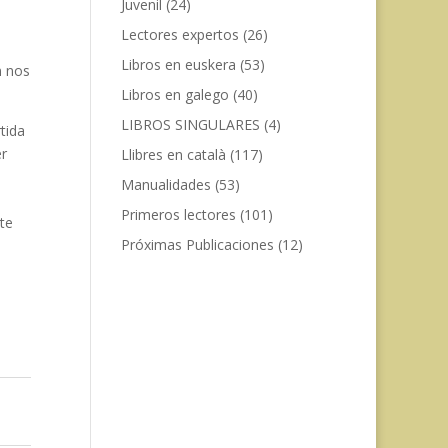
Juvenil
(24)
Lectores expertos
(26)
Libros en euskera
(53)
n nos
Libros en galego
(40)
LIBROS SINGULARES
(4)
tida
er
Llibres en català
(117)
Manualidades
(53)
Primeros lectores
(101)
ste
Próximas Publicaciones
(12)