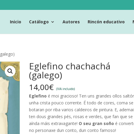
Inicio
Catálogo
Autores
Rincón educativo
(galego)
Eglefino chachachá
(galego)
14,00
€
(IVA incluido)
Eglefino
é moi gracioso! Ten uns grandes ollos saltó
unha crista pouco corrente. É todo de cores, coma se 
botaran por riba varios caldeiros de pintura. E, ademai
ten dous grandes pés, rosas e verdes, que fan que se
aínda máis extravagante!
O seu gran soño
é convert
no personaxe dun conto, dun conto famoso!