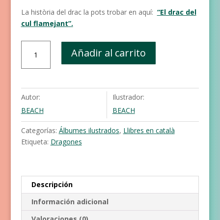
La història del drac la pots trobar en aquí:
“El drac del
cul flamejant”.
El
Añadir al carrito
cavaller
del
cul
flamejant
Autor:
Ilustrador:
cantidad
BEACH
BEACH
Categorías:
Álbumes ilustrados
,
Llibres en català
Etiqueta:
Dragones
Descripción
Información adicional
Valoraciones (0)