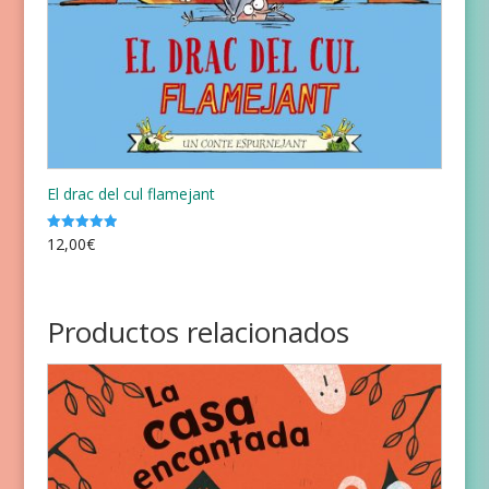
El drac del cul flamejant
12,00
€
Valorado
con
5.00
de 5
Productos relacionados