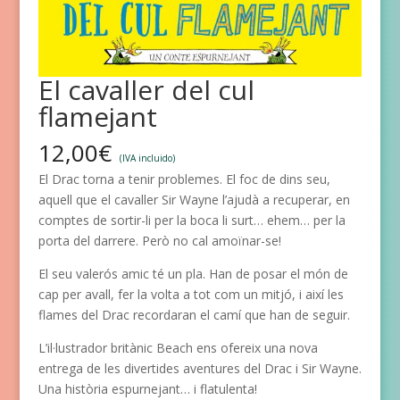
El cavaller del cul
flamejant
12,00
€
(IVA incluido)
El Drac torna a tenir problemes. El foc de dins seu,
aquell que el cavaller Sir Wayne l’ajudà a recuperar, en
comptes de sortir-li per la boca li surt… ehem… per la
porta del darrere. Però no cal amoïnar-se!
El seu valerós amic té un pla. Han de posar el món de
cap per avall, fer la volta a tot com un mitjó, i així les
flames del Drac recordaran el camí que han de seguir.
L’il·lustrador britànic Beach ens ofereix una nova
entrega de les divertides aventures del Drac i Sir Wayne.
Una història espurnejant… i flatulenta!