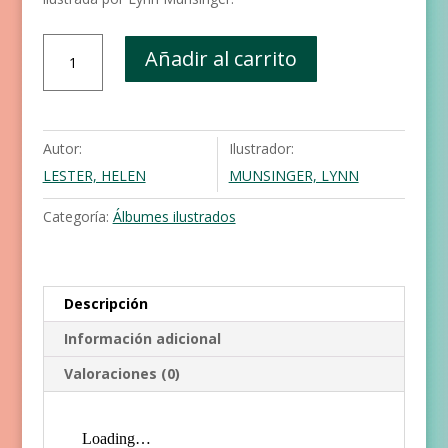
El
Añadir al carrito
mago,
el
hada
y
Autor:
Ilustrador:
el
LESTER, HELEN
MUNSINGER, LYNN
pollo
mágico
Categoría:
Álbumes ilustrados
cantidad
Descripción
Información adicional
Valoraciones (0)