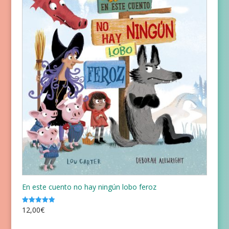
En este cuento no hay ningún lobo feroz
12,00
€
Valorado
con
5.00
de 5