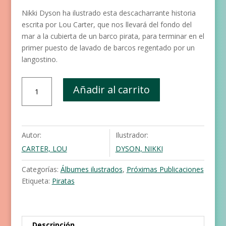
Nikki Dyson ha ilustrado esta descacharrante historia
escrita por Lou Carter, que nos llevará del fondo del
mar a la cubierta de un barco pirata, para terminar en el
primer puesto de lavado de barcos regentado por un
langostino.
El
Añadir al carrito
puchero
pirata
cantidad
Autor:
Ilustrador:
CARTER, LOU
DYSON, NIKKI
Categorías:
Álbumes ilustrados
,
Próximas Publicaciones
Etiqueta:
Piratas
Descripción