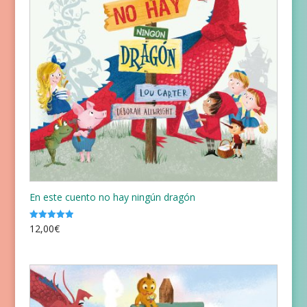
En este cuento no hay ningún dragón
12,00
€
Valorado
con
5.00
de 5