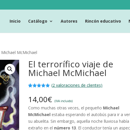
Inicio
Catálogo
Autores
Rincón educativo
 de Michael McMichael
El terrorífico viaje de
Michael McMichael
(
2
valoraciones de clientes)
Valorado
2
con
5.00
de
14,00
€
5 en base
(IVA incluido)
a
Como muchas otras veces, el pequeño
Michael
valoracione
s de
McMichael
estaba esperando el autobús para ir a ver
clientes
su abuelita. Sin embargo, aquella noche lluviosa había
extraño en el
número 13
. El conductor tenía un aspe