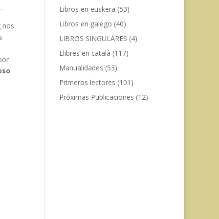
s…
Libros en euskera
(53)
Libros en galego
(40)
g nos
s
LIBROS SINGULARES
(4)
Llibres en català
(117)
por
Manualidades
(53)
oso
Primeros lectores
(101)
Próximas Publicaciones
(12)