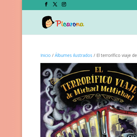
Inicio
/
Álbumes ilustrados
/ El terrorífico viaje