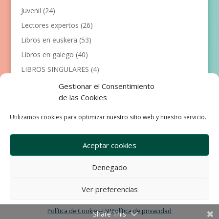
Juvenil
(24)
Lectores expertos
(26)
Libros en euskera
(53)
Libros en galego
(40)
LIBROS SINGULARES
(4)
Llibres en català
(117)
Gestionar el Consentimiento
de las Cookies
Manualidades
(53)
Primeros lectores
(101)
Utilizamos cookies para optimizar nuestro sitio web y nuestro servicio.
Próximas Publicaciones
(12)
Aceptar cookies
Denegado
Empresa
Aviso Legal
Condiciones de Venta
Ver preferencias
Política de privacidad
Política de Cookies
Política de Cookies-ESP
Política de privacidad
Share This
Development & Design by Ixole