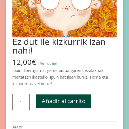
Ez dut ile kizkurrik izan
nahi!
12,00
€
(IVA incluido)
Ipuin dibertigarria, geure burua garen bezalakoak
maitatzen ikasteko. Ipuin bat ileari buruz. Txima eta
kalpar matazei buruz!
Ez
Añadir al carrito
dut
ile
kizkurrik
izan
Autor: