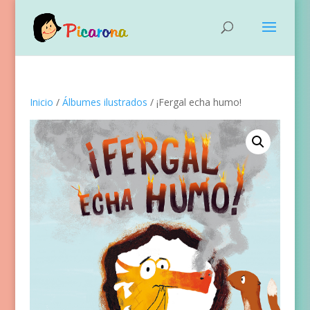
Inicio
/
Álbumes ilustrados
/ ¡Fergal echa humo!